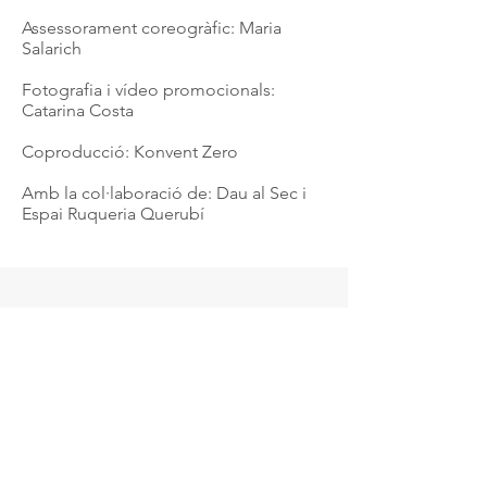
Assessorament coreogràfic: Maria
Salarich
Fotografia i vídeo promocionals:
Catarina Costa
Coproducció: Konvent Zero
Amb la col·laboració de: Dau al Sec i
Espai Ruqueria Querubí
ContactE
Contractació
marti@neandertalrecords.com